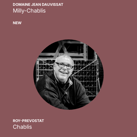
DOMAINE JEAN DAUVISSAT
Milly-Chablis
Scopri
NEW
ROY-PREVOSTAT
Chablis
Scopri