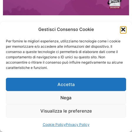
Vinitaly 2024
Gestisci Consenso Cookie
A Verona, dal 14 al 17 aprile 2024 Da domenica 14
Per fornire le migliori esperienze, utilizziamo tecnologie come i cookie
aprile a mercoledì 17 aprile vi aspettiamo nel
per memorizzare e/o accedere alle informazioni del dispositivo. Il
consenso a queste tecnologie ci permetterà di elaborare dati come il
nostro stand B4, B5, B6, C5
comportamento di navigazione o ID unici su questo sito. Non
acconsentire o ritirare il consenso può influire negativamente su alcune
Leggi Tutto »
caratteristiche e funzioni.
Accetta
Nega
Visualizza le preferenze
Cookie Policy
Privacy Policy