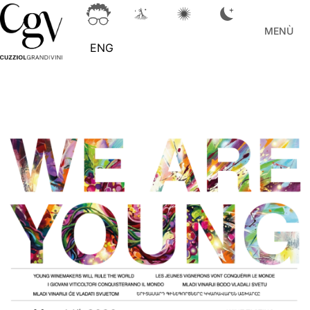
MENÙ
ENG