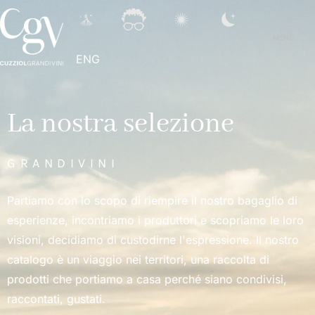
MENÙ
ENG
La nostra selezione
GRANDIVINI
Partiamo con lo scopo di riempire il nostro bagaglio di
esperienze, incontriamo i produttori e scopriamo le loro
visioni, decidiamo di custodirne l'espressione. Il nostro
catalogo è un viaggio nei territori, una raccolta di
prodotti che portiamo a casa perché siano condivisi,
raccontati, gustati.