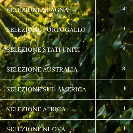
4
SELEZIONE SPAGNA
1
SELEZIONE PORTOGALLO
9
SELEZIONE STATI UNITI
3
SELEZIONE AUSTRALIA
1
SELEZIONE SUD AMERICA
1
SELEZIONE AFRICA
1
SELEZIONE NUOVA