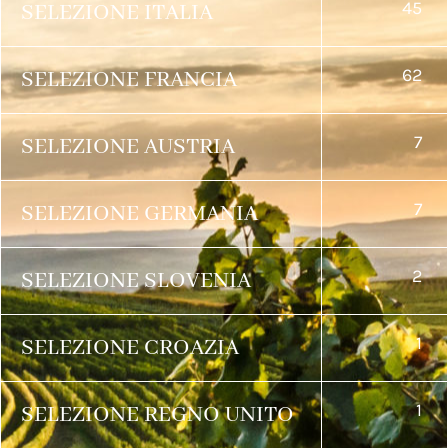
45
SELEZIONE ITALIA
62
SELEZIONE FRANCIA
7
SELEZIONE AUSTRIA
7
SELEZIONE GERMANIA
2
SELEZIONE SLOVENIA
1
SELEZIONE CROAZIA
1
SELEZIONE REGNO UNITO