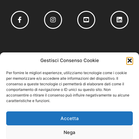
Socio fondatore del
Gestisci Consenso Cookie
Per fornire le migliori esperienze, utilizziamo tecnologie come i cookie
per memorizzare e/o accedere alle informazioni del dispositivo. Il
consenso a queste tecnologie ci permetterà di elaborare dati come il
comportamento di navigazione o ID unici su questo sito. Non
Privacy Policy
–
Cookie Policy
–
Codice Etico e Modello 231
acconsentire o ritirare il consenso può influire negativamente su alcune
caratteristiche e funzioni.
Accetta
Nega