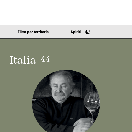
Filtra per territorio
Spiriti
44
Italia