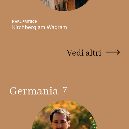
KARL FRITSCH
Kirchberg am Wagram
Scopri
Vedi altri
7
Germania