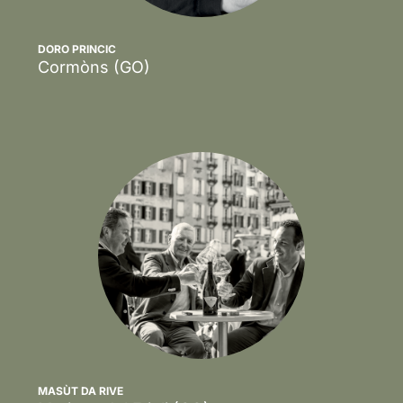
DORO PRINCIC
Cormòns
(GO)
Scopri
MASÙT DA RIVE