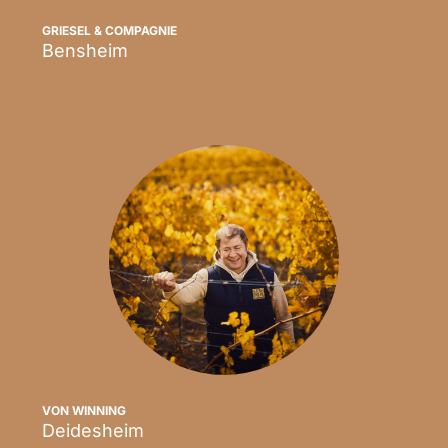
GRIESEL & COMPAGNIE
Bensheim
Scopri
VON WINNING
Deidesheim