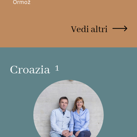
Ormož
Scopri
Vedi altri
1
Croazia