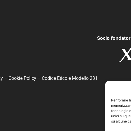
Socio fondator
cy
–
Cookie Policy
–
Codice Etico e Modello 231
Per fornire 
memorizzare 
tecnologie c
unici su que
su alcune ca