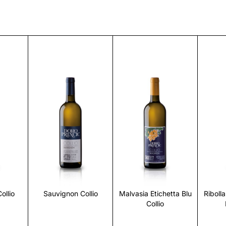
i
Scopri
Scopri
ollio
Sauvignon Collio
Malvasia Etichetta Blu
Ribolla
Collio