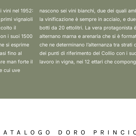
i vini nel 1952:
erritorio, dove
primi vignaioli
no vinificati in
colto il
in cui si
con i suoi 1500
bacini lacustri
che si esprime
dro è oggi uno
asi fino al
i frutto del
re man forte il
lavoro in vigna, nei 12 ettari che compong
e cui uve
CATALOGO DORO PRINCI