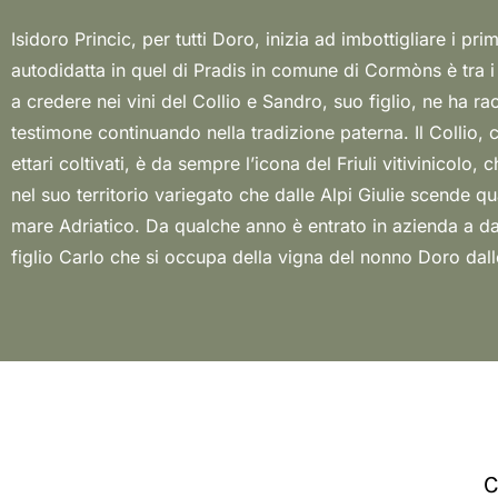
Isidoro Princic, per tutti Doro, inizia ad imbottigliare i prim
nascono sei vini bianchi, due dei quali ambasciatori del t
autodidatta in quel di Pradis in comune di Cormòns è tra i 
la vinificazione è sempre in acciaio, e due vini rossi che so
a credere nei vini del Collio e Sandro, suo figlio, ne ha rac
botti da 20 ettolitri. La vera protagonista è la Ponca, un terreno 
testimone continuando nella tradizione paterna. Il Collio, 
alternano marna e arenaria che si è formata nel tempo in 
ettari coltivati, è da sempre l’icona del Friuli vitivinicolo, 
che ne determinano l’alternanza tra strati duri e teneri. San
nel suo territorio variegato che dalle Alpi Giulie scende qu
dei punti di riferimento del Collio con i suoi vini eleganti e fin
mare Adriatico. Da qualche anno è entrato in azienda a da
figlio Carlo che si occupa della vigna del nonno Doro dall