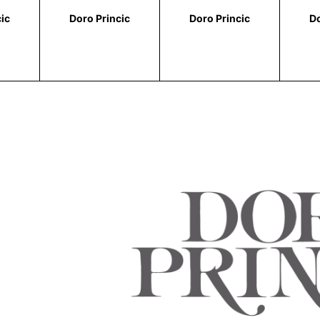
ic
Doro Princic
Doro Princic
Do