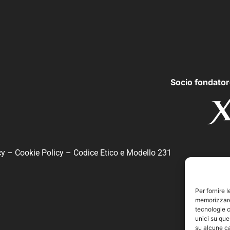
Socio fondator
cy
–
Cookie Policy
–
Codice Etico e Modello 231
Per fornire 
memorizzare 
tecnologie c
unici su que
su alcune ca