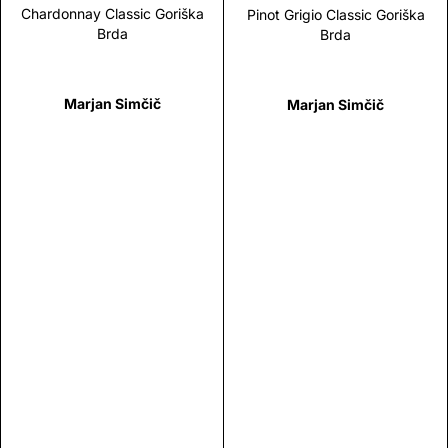
Chardonnay Classic Goriška
Pinot Grigio Classic Goriška
Brda
Brda
Marjan Simčič
Marjan Simčič