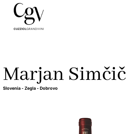
Marjan Simčič
Slovenia -
Zegla -
Dobrovo