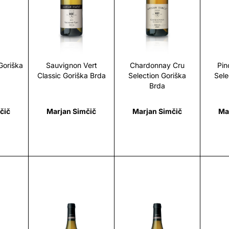
i
Scopri
Scopri
 Goriška
Sauvignon Vert
Chardonnay Cru
Pin
Classic Goriška Brda
Selection Goriška
Sele
Brda
čič
Marjan Simčič
Marjan Simčič
Ma