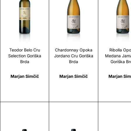
Scopri
Scopri
Scopr
Teodor Belo Cru
Chardonnay Opoka
Ribolla Op
Selection Goriška
Jordano Cru Goriška
Medana Jama
Brda
Brda
Goriška Br
Marjan Simčič
Marjan Simčič
Marjan Sim