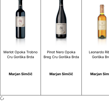
Scopri
Scopri
Scopr
Merlot Opoka Trobno
Pinot Nero Opoka
Leonardo Rib
Cru Goriška Brda
Breg Cru Goriška Brda
Goriška Br
Marjan Simčič
Marjan Simčič
Marjan Sim