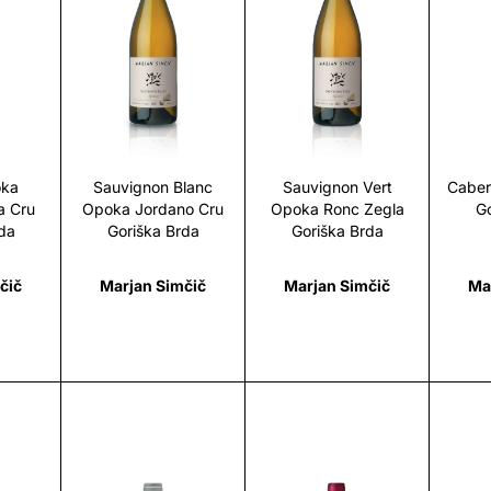
i
Scopri
Scopri
oka
Sauvignon Blanc
Sauvignon Vert
Caber
 Cru
Opoka Jordano Cru
Opoka Ronc Zegla
Go
da
Goriška Brda
Goriška Brda
čič
Marjan Simčič
Marjan Simčič
Ma