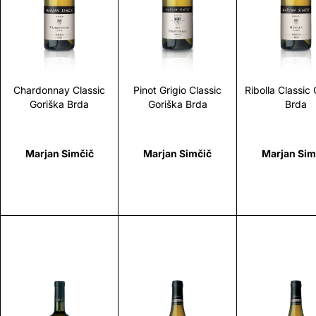
Scopri
Scopri
Scopr
Chardonnay Classic
Pinot Grigio Classic
Ribolla Classic
Goriška Brda
Goriška Brda
Brda
Marjan Simčič
Marjan Simčič
Marjan Sim