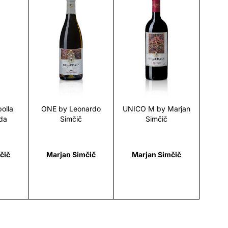
i
Scopri
Scopri
olla
ONE by Leonardo
UNICO M by Marjan
da
Simčič
Simčič
čič
Marjan Simčič
Marjan Simčič