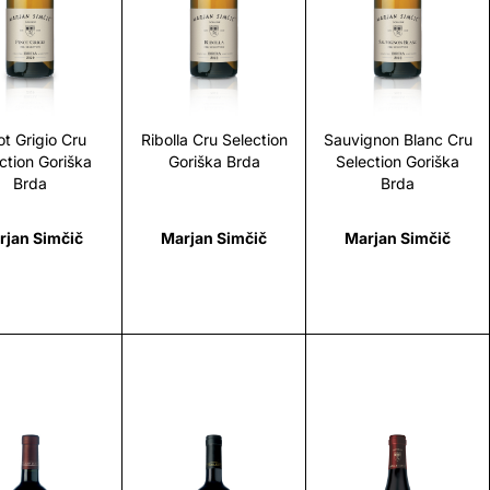
Scopri
Scopri
Scopri
ot Grigio Cru
Ribolla Cru Selection
Sauvignon Blanc Cru
ction Goriška
Goriška Brda
Selection Goriška
Brda
Brda
rjan Simčič
Marjan Simčič
Marjan Simčič