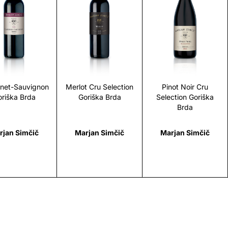
Scopri
Scopri
Scopri
net-Sauvignon
Merlot Cru Selection
Pinot Noir Cru
riška Brda
Goriška Brda
Selection Goriška
Brda
rjan Simčič
Marjan Simčič
Marjan Simčič