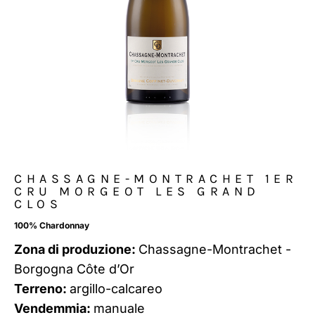
CHASSAGNE-MONTRACHET 1ER
CRU MORGEOT LES GRAND
CLOS
100% Chardonnay
Zona di produzione:
Chassagne-Montrachet -
Borgogna Côte d’Or
Terreno:
argillo-calcareo
Vendemmia:
manuale