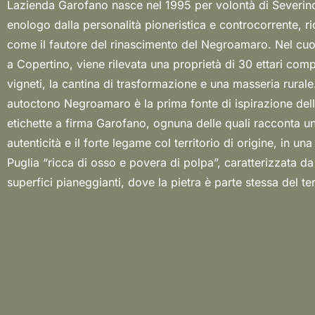
Lazienda Garofano nasce nel 1995 per volontà di Severin
sono poco profondi. Oggi condotta dai figli Stefano e Renat
enologo dalla personalità pioneristica e controcorrente, r
si dedica a produrre vini nel pieno rispetto della vocazione del
come il fautore del rinascimento del Negroamaro. Nel cuo
cantina il sentimento ha valore tanto quanto la tecnica, 
a Copertino, viene rilevata una proprietà di 30 ettari comp
professionalità. La fedeltà alle tradizioni e la riconoscenz
vigneti, la cantina di trasformazione e una masseria rurale.
campagna generosa sono la solida base di un costante lavoro 
autoctono Negroamaro è la prima fonte di ispirazione delle
e innovazione, attento alla sostenibilità delle scelte colturali,
etichette a firma Garofano, ognuna delle quali racconta un
di pratiche di coltivo naturali, l’assenza del diserbo chimico. 
autenticità e il forte legame col territorio di origine, in un
di concentrare la produzione sul vitigno Negroamaro nascono
Puglia “ricca di osso e povera di polpa”, caratterizzata da
e rossi di grande personalità e spessore, con un’anima profon
superfici pianeggianti, dove la pietra è parte stessa del ter