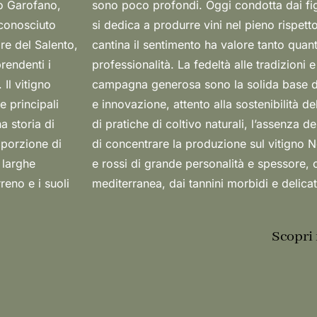
o Garofano,
a, l’azienda
iconosciuto
 terroir: in
re del Salento,
la cultura e la
rendenti i
a verso una
 Il vitigno
di ricerca
 principali
 l’osservanza
a storia di
Dalla scelta
a porzione di
 vini rosati
 larghe
damente
reno e i suoli
mediterranea, dai tannini morbidi e delicati
Scopri 