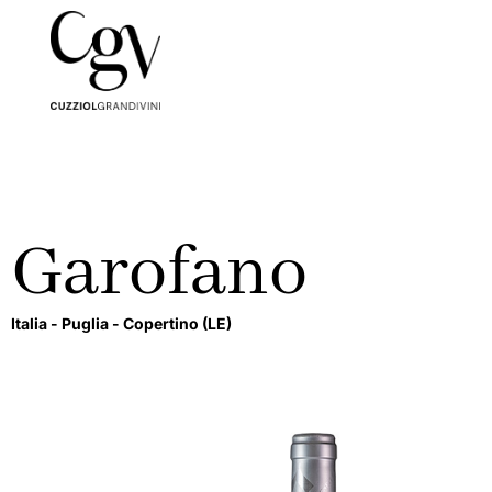
Garofano
Italia -
Puglia -
Copertino
(LE)