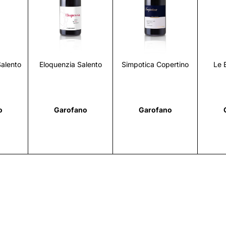
i
Scopri
Scopri
Salento
Eloquenzia Salento
Simpotica Copertino
Le 
o
Garofano
Garofano