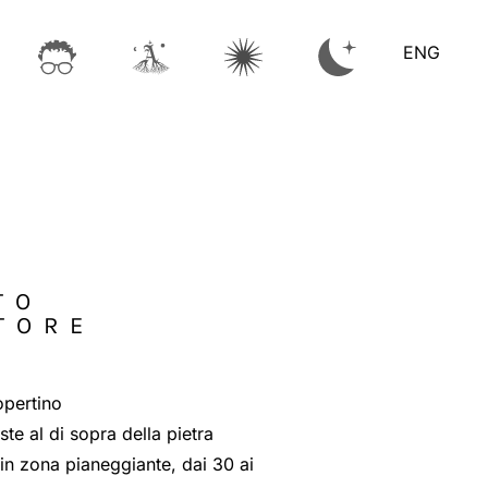
ENG
TO
TORE
opertino
te al di sopra della pietra
 in zona pianeggiante, dai 30 ai