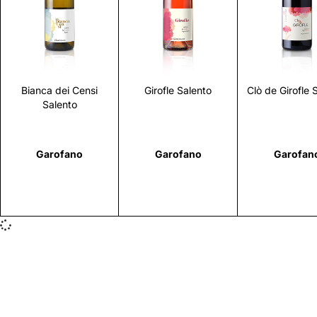
Scopri
Scopri
Scopr
Bianca dei Censi
Girofle Salento
Clò de Girofle 
Salento
Garofano
Garofano
Garofan