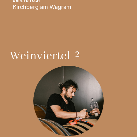
KARL FRITSCH
Kirchberg am Wagram
Scopri
2
Weinviertel