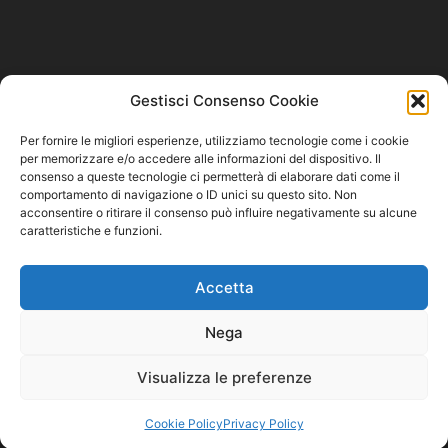
Socio fondatore del
Gestisci Consenso Cookie
Per fornire le migliori esperienze, utilizziamo tecnologie come i cookie
per memorizzare e/o accedere alle informazioni del dispositivo. Il
consenso a queste tecnologie ci permetterà di elaborare dati come il
comportamento di navigazione o ID unici su questo sito. Non
Privacy Policy
–
Cookie Policy
–
Codice Etico e Modello 231
acconsentire o ritirare il consenso può influire negativamente su alcune
caratteristiche e funzioni.
Accetta
Nega
Visualizza le preferenze
Cuzziol GrandiVini S.r.l. – P.IVA/CF 04711220261
Cookie Policy
Privacy Policy