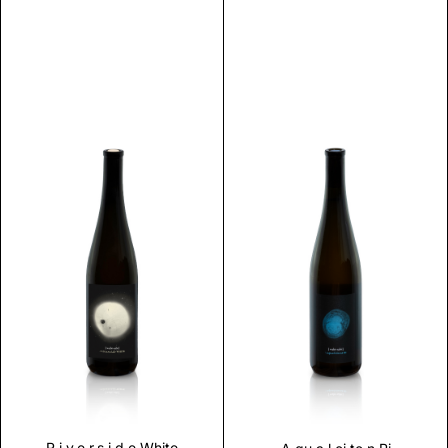
Scopri
Scopri
R.i.v.e.r.s.i.d.e White