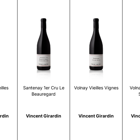
i
Scopri
Scopri
illes
Santenay 1er Cru Le
Volnay Vieilles Vignes
Voln
Beauregard
rdin
Vincent Girardin
Vincent Girardin
Vinc