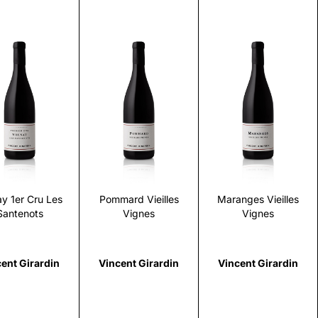
Scopri
Scopri
Scopri
ay 1er Cru Les
Pommard Vieilles
Maranges Vieilles
Santenots
Vignes
Vignes
ent Girardin
Vincent Girardin
Vincent Girardin