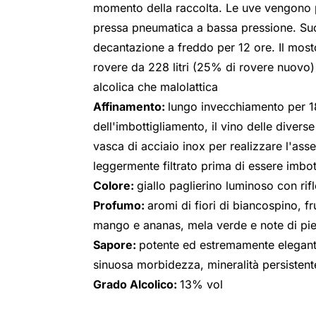
momento della raccolta. Le uve vengono p
pressa pneumatica a bassa pressione. Suc
decantazione a freddo per 12 ore. Il most
rovere da 228 litri (25% di rovere nuovo)
alcolica che malolattica
Affinamento:
lungo invecchiamento per 
dell'imbottigliamento, il vino delle divers
vasca di acciaio inox per realizzare l'asse
leggermente filtrato prima di essere imbot
Colore:
giallo paglierino luminoso con rifl
Profumo:
aromi di fiori di biancospino, f
mango e ananas, mela verde e note di pie
Sapore:
potente ed estremamente elegant
sinuosa morbidezza, mineralità persistent
Grado Alcolico:
13% vol