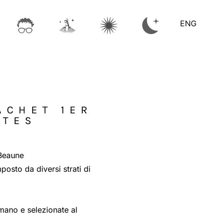
ENG
ACHET 1ER
TTES
Beaune
posto da diversi strati di
mano e selezionate al