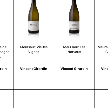
i
Scopri
Scopri
e de
Meursault Vieilles
Meursault Les
Meursa
emagne
Vignes
Narvaux
G
u
rdin
Vincent Girardin
Vincent Girardin
Vinc