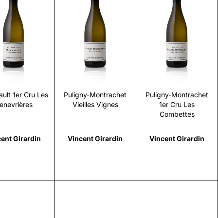
Scopri
Scopri
Scopri
ult 1er Cru Les
Puligny-Montrachet
Puligny-Montrachet
enevrières
Vieilles Vignes
1er Cru Les
Combettes
ent Girardin
Vincent Girardin
Vincent Girardin