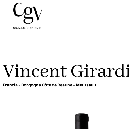
Vincent Girard
Francia -
Borgogna Côte de Beaune -
Meursault