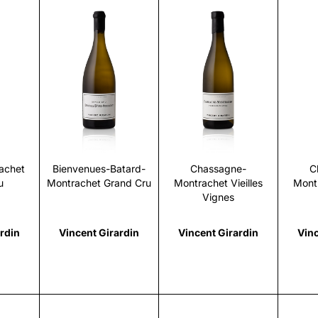
i
Scopri
Scopri
achet
Bienvenues-Batard-
Chassagne-
C
u
Montrachet Grand Cru
Montrachet Vieilles
Montr
Vignes
rdin
Vincent Girardin
Vincent Girardin
Vinc