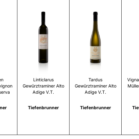
i
Scopri
Scopri
en
Linticlarus
Tardus
Vigna
vignon
Gewürztraminer Alto
Gewürztraminer Alto
Mülle
serva
Adige V.T.
Adige V.T.
ner
Tiefenbrunner
Tiefenbrunner
Ti