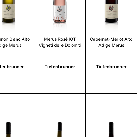
Scopri
Scopri
Scopri
non Blanc Alto
Merus Rosé IGT
Cabernet-Merlot Alto
dige Merus
Vigneti delle Dolomiti
Adige Merus
efenbrunner
Tiefenbrunner
Tiefenbrunner