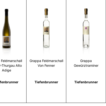
Scopri
Scopri
Scopri
 Feldmarschall
Grappa Feldmarschall
Grappa
r-Thurgau Alto
Von Fenner
Gewürztraminer
Adige
efenbrunner
Tiefenbrunner
Tiefenbrunner