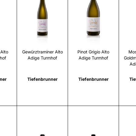
i
Scopri
Scopri
Alto
Gewürztraminer Alto
Pinot Grigio Alto
Mos
hof
Adige Turmhof
Adige Turmhof
Goldm
Ad
ner
Tiefenbrunner
Tiefenbrunner
Ti