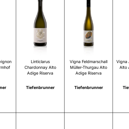
i
Scopri
Scopri
vignon
Linticlarus
Vigna Feldmarschall
Vigna
rmhof
Chardonnay Alto
Müller-Thurgau Alto
Alto
Adige Riserva
Adige Riserva
ner
Tiefenbrunner
Tiefenbrunner
Ti