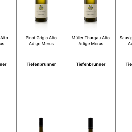
i
Scopri
Scopri
 Alto
Pinot Grigio Alto
Müller Thurgau Alto
Sauvig
us
Adige Merus
Adige Merus
A
ner
Tiefenbrunner
Tiefenbrunner
Ti