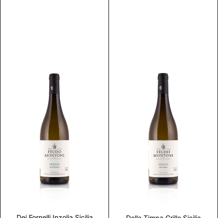
Discover
Discover
Dei Fornelli Inzolia Sicilia
Della Timpa Grillo Sicilia