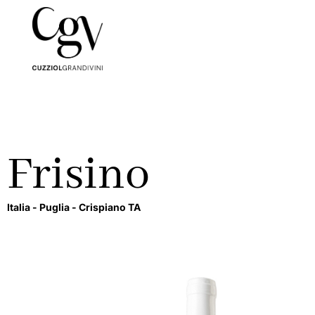
Frisino
Italia -
Puglia -
Crispiano
TA