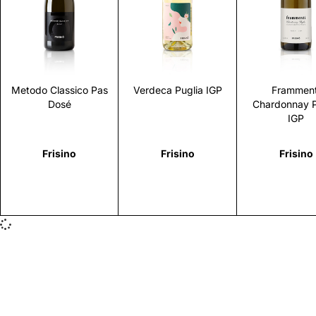
Scopri
Scopri
Scopr
Metodo Classico Pas
Verdeca Puglia IGP
Framment
Dosé
Chardonnay P
IGP
Frisino
Frisino
Frisino