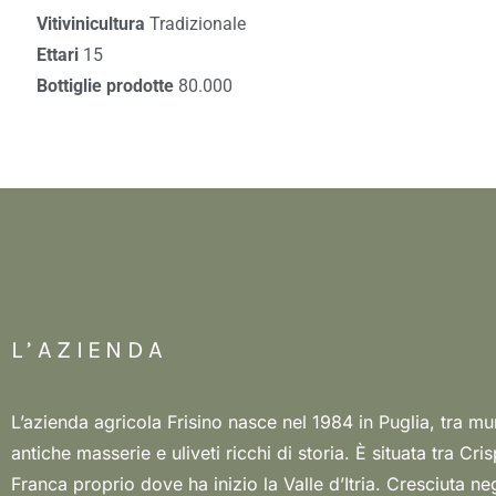
Vitivinicultura
Tradizionale
Ettari
15
Bottiglie prodotte
80.000
L’AZIENDA
L’azienda agricola Frisino nasce nel 1984 in Puglia, tra mu
Puglia dopo un periodo di studi all’estero, con un
antiche masserie e uliveti ricchi di storia. È situata tra Cr
innovazione e nuove idee, hanno dato il via a un vero e p
Franca proprio dove ha inizio la Valle d’Itria. Cresciuta neg
dell’azienda e del brand, dal design ai metodi di produzione, g