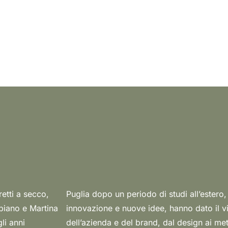
retti a secco,
 bagaglio di
ispiano e Martina
roprio restyling
li anni
uardando