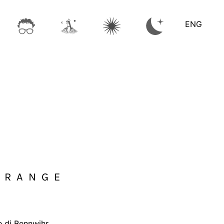
ENG
ORANGE
e di Bennwihr