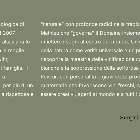
nologica di
Il motto di
l 2007.
nuelle:
a alsaziana lo
ttore, quello
n la moglie
i a venire:
ihr,
e uve
famiglia. Il
ni, quelli di
ura
aie
i per più di un
i. Una visione:
a rispettosa e
essere creativi, aperti al mondo e a tutti i p
Scopri 