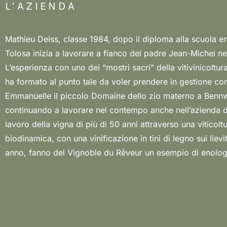
L’AZIENDA
Mathieu Deiss, classe 1984, dopo il diploma alla scuola e
“naturale” con profonde radici nella tradizione alsaziana. 
Tolosa inizia a lavorare a fianco del padre Jean-Michel ne
Mathieu che “governa” il Domaine insieme alla moglie Emma
L’esperienza con uno dei “mostri sacri” della vitivinicoltur
rimettere i sogni al centro del mondo. Un unico filo condu
ha formato al punto tale da voler prendere in gestione co
della natura come verità universale e un progetto per gli ann
Emmanuelle il piccolo Domaine dello zio materno a Bennw
riscoprire la maestria della vinificazione con macerazione per l
continuando a lavorare nel contempo anche nell’azienda di 
bianche e la soppressione della solforosa per tutti i vini. Vi
lavoro della vigna di più di 50 anni attraverso una viticolt
Rêveur, con personalità e giovinezza provenienti da terroirs di ghi
biodinamica, con una vinificazione in tini di legno sui lievit
quaternarie che favoriscono vini freschi, sapidi e compless
anno, fanno del Vignoble du Rêveur un esempio di enologi