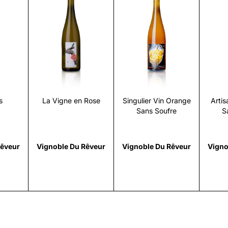
i
Scopri
Scopri
s
La Vigne en Rose
Singulier Vin Orange
Artis
Sans Soufre
S
Rêveur
Vignoble Du Rêveur
Vignoble Du Rêveur
Vigno