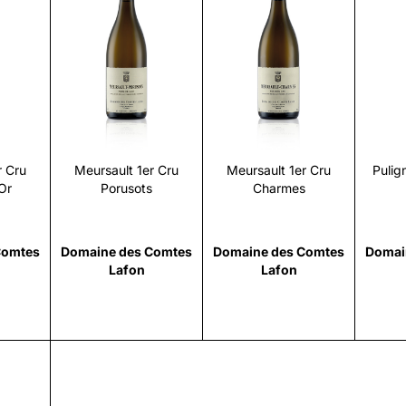
i
Scopri
Scopri
r Cru
Meursault 1er Cru
Meursault 1er Cru
Pulig
Or
Porusots
Charmes
Comtes
Domaine des Comtes
Domaine des Comtes
Domai
Lafon
Lafon