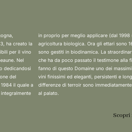
gogna,
le della
3, ha creato la
 a pinot nero, e
ili per il vino
Dominque Lafon,
Beaune. Nel
pote Pierre,
to dedicandosi
Meursault, con
ione del
 piccole
 1984 il quale a
a al naso e poi
à integralmente
al palato.
Scopri 