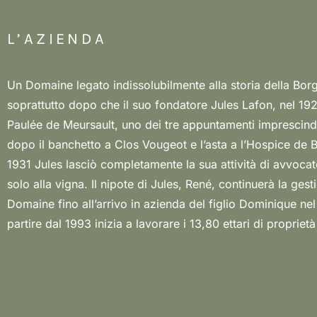
L’AZIENDA
Un Domaine legato indissolubilmente alla storia della Bor
in proprio per meglio applicare (dal 1998 su tutti i vigneti) le rego
soprattutto dopo che il suo fondatore Jules Lafon, nel 192
agricoltura biologica. Ora gli ettari sono 16,30, di cui 5,7
Paulée de Meursault, uno dei tre appuntamenti imprescindib
sono gestiti in biodinamica. La straordinaria visione di 
dopo il banchetto a Clos Vougeot e l’asta a l’Hospice de 
che ha da poco passato il testimone alla figlia Léa e al ni
1931 Jules lasciò completamente la sua attività di avvoca
fanno di questo Domaine uno dei massimi interpreti di 
solo alla vigna. Il nipote di Jules, René, continuerà la gest
vini finissimi ed eleganti, persistenti e longevi dove le più
Domaine fino all’arrivo in azienda del figlio Dominique nel
differenze di terroir sono immediatamente percepibili prim
partire dal 1993 inizia a lavorare i 13,80 ettari di propriet