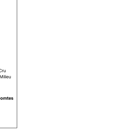
i
Cru
Milieu
Comtes