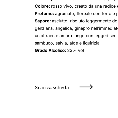
Colore:
rosso vivo, creato da una radice e
Profumo:
agrumato, floreale con forte e 
Sapore:
asciutto, risoluto leggermente do
genziana, angelica, ginepro nell’immediato
un attraente amaro lungo con leggeri sento
sambuco, salvia, aloe e liquirizia
Grado Alcolico:
23% vol
Scarica scheda