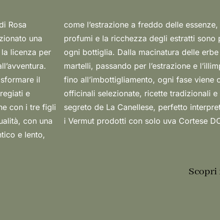
 di Rosa
t dove i
zionato una
noscibili in
 la licenza per
chio mulino a
ll’avventura.
en 10 giorni,
asformare il
ciso. Piante
regiati e
i sono il
e con i tre figli
 interesse verso
ualità, con una
i Vermut prodotti con solo uva Cortese 
ico e lento,
Scopri 