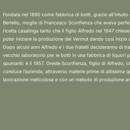
Fondata nel 1890 come fabbrica di botti, grazie all’intuito
come l’estrazione a freddo delle essenze, produce dei Vermu
Bertello, moglie di Francesco Sconfienza che aveva perfe
profumi e la ricchezza degli estratti sono perfettamente rico
ricetta casalinga tanto che il figlio Alfredo nel 1947 chiese
ogni bottiglia. Dalla macinatura delle erbe con un vec
poter iniziare la produzione del Vermut dando così inizio a
martelli, passando per l’estrazione e l’illimpidimento per b
Dopo alcuni anni Alfredo e i due fratelli decideranno di tr
fino all’imbottigliamento, ogni fase viene curata in modo pre
vecchio laboratorio per le botti in una fabbrica di liquori p
officinali selezionate, ricette tradizionali e metodi artigianal
spumanti: è il 1957. Oreste Sconfienza, figlio di Alfredo, ch
segreto de La Canellese, perfetto interprete del rinnovato
conduce l’azienda, attraverso materie prime di altissima q
lavorazione meticolosa e con un metodo di produzione ant