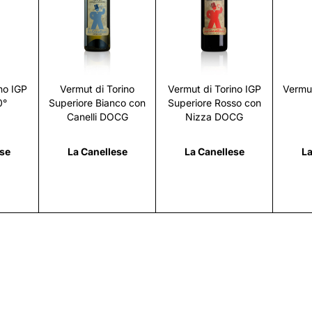
i
Scopri
Scopri
no IGP
Vermut di Torino
Vermut di Torino IGP
Vermut
0°
Superiore Bianco con
Superiore Rosso con
Canelli DOCG
Nizza DOCG
ese
La Canellese
La Canellese
La