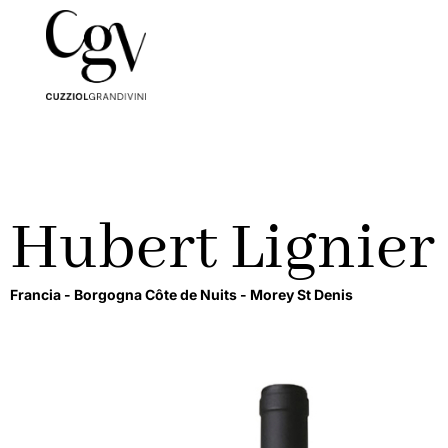
Hubert Lignier
Francia -
Borgogna Côte de Nuits -
Morey St Denis