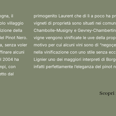
gna, il
ntina. I
olo villaggio
y-St-Denis,
izione della
e di queste
del Pinot Nero.
dova di Romain
da, senza voler
impressionante
finare alcuni
tto di Hubert
el 2004 ha
ppresentano
empi, con
infatti perfettamente l’eleganza del pinot 
tto dal
Scopri 