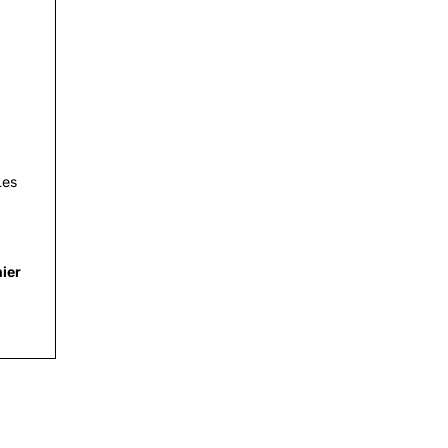
i
Les
ier