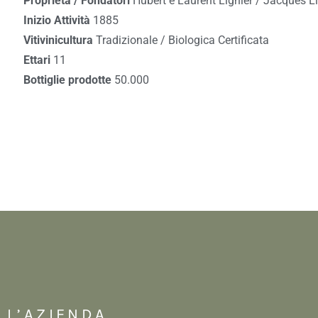
Proprietà / Fondatori
Hubert e Laurent Lignier / Jacques Li
Inizio Attività
1885
Vitivinicultura
Tradizionale / Biologica Certificata
Ettari
11
Bottiglie prodotte
50.000
L’AZIENDA