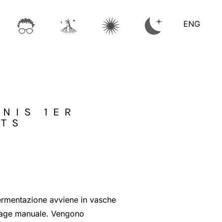
ENG
NIS 1ER
OTS
fermentazione avviene in vasche
éage manuale. Vengono