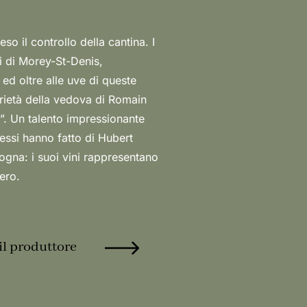
nero.
il produttore