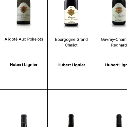
Scopri
Scopri
Scopr
Aligoté Aux Poirelots
Bourgogne Grand
Gevrey-Chamb
Chaliot
Regnard
Hubert Lignier
Hubert Lignier
Hubert Lign