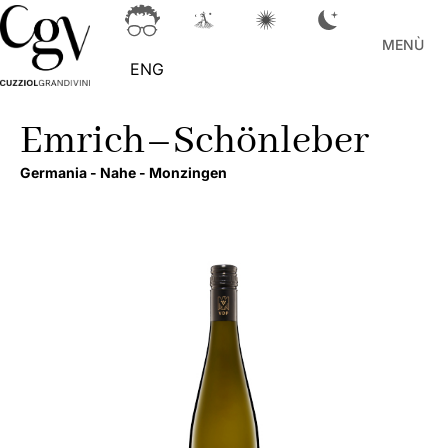
MENÙ
ENG
Emrich–Schönleber
Germania -
Nahe -
Monzingen