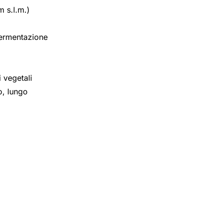
m s.l.m.)
fermentazione
 vegetali
o, lungo