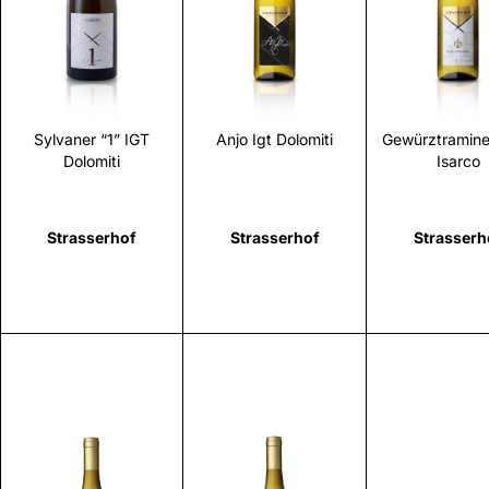
Scopri
Scopri
Scopr
Sylvaner “1” IGT
Anjo Igt Dolomiti
Gewürztraminer
Dolomiti
Isarco
Strasserhof
Strasserhof
Strasserh