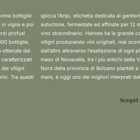
rime bottiglie
to blend di uve
 in vigna e poi
20 hl, offre un
orzi profusi
re i singoli
00 bottiglie,
n diversi uno
e ottenute dai
ra. Il piccolo
 caratterizzati
i vigneti più a
dei vitigni
 livello del
orio. Tra questi
mare, è oggi uno dei migliori interpreti del
Scopri 