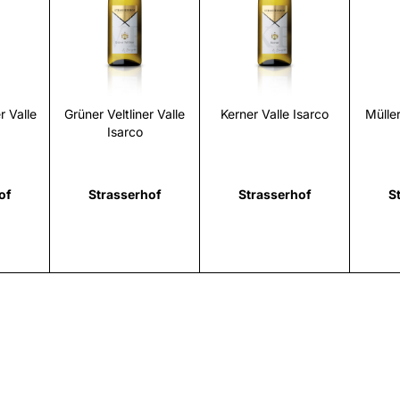
i
Scopri
Scopri
 Valle
Grüner Veltliner Valle
Kerner Valle Isarco
Mülle
Isarco
of
Strasserhof
Strasserhof
S