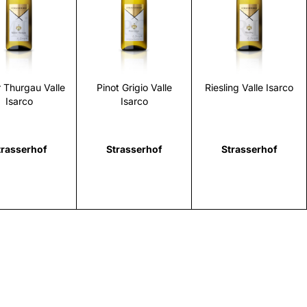
Scopri
Scopri
Scopri
r Thurgau Valle
Pinot Grigio Valle
Riesling Valle Isarco
Isarco
Isarco
trasserhof
Strasserhof
Strasserhof