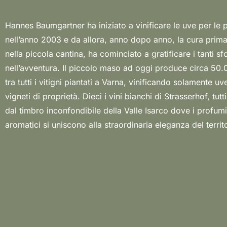
Hannes Baumgartner ha iniziato a vinificare le uve per le p
spicca l’Anjo, etichetta dedicata ai genitori, dove un perfet
nell’anno 2003 e da allora, anno dopo anno, la cura prima
autoctone, fermentate ed affinate per 12 mesi in botti da 
nella piccola cantina, ha cominciato a gratificare i tanti sf
vino straordinario. Hannes ha la grande capacità di interpreta
nell’avventura. Il piccolo maso ad oggi produce circa 50.0
vitigni producendo vini originali, mai scontati e sempre be
tra tutti i vitigni piantati a Varna, vinificando solamente uv
dall’altro attraverso l’esaltazione di ogni più piccola sfumatu
vigneti di proprietà. Dieci i vini bianchi di Strasserhof, tutti
maso di Novacella, tra i più antichi della Valle Isarco con 
dal timbro inconfondibile della Valle Isarco dove i profumi 
Nord della provincia di Bolzano piantati a più di 700 metri sul
aromatici si uniscono alla straordinaria eleganza del territ