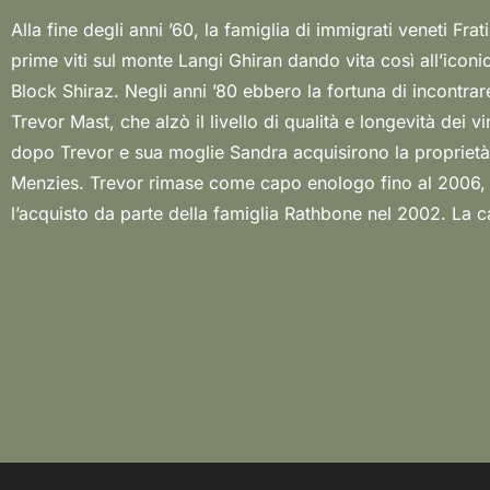
Alla fine degli anni ’60, la famiglia di immigrati veneti Frat
ancora oggi uno dei vini più caratteristici d’Australia, il Lang
prime viti sul monte Langi Ghiran dando vita così all’iconi
parete rocciosa di granito e i terreni sedimentari, i
Block Shiraz. Negli anni ’80 ebbero la fortuna di incontrare
provenienti dall’Oceano Meridionale e il patrimonio vit
Trevor Mast, che alzò il livello di qualità e longevità dei vi
svolgono infatti un ruolo fondamentale. “Langi” è uno tra gli 
dopo Trevor e sua moglie Sandra acquisirono la proprietà
di Shiraz in Australia. Mount Langi Ghiran è un membro 
Menzies. Trevor rimase come capo enologo fino al 2006
l’acquisto da parte della famiglia Rathbone nel 2002. La 