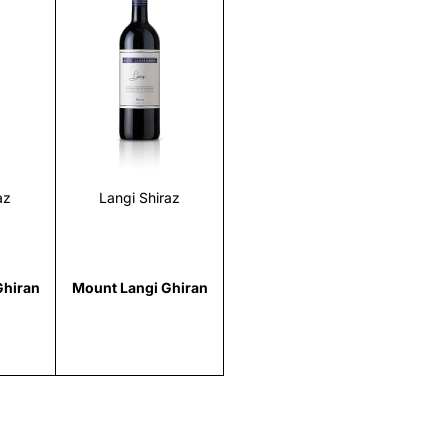
i
Scopri
az
Langi Shiraz
Ghiran
Mount Langi Ghiran