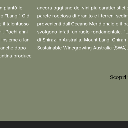
in piantò le
i Shiraz. La
co “Langi” Old
 venti freddi
 il talentuoso
icolo storico
ni. Pochi anni
ultimi vigneti
 insieme a Ian
certificato di
, anche dopo
Sustainable Winegrowing Australia (SWA)
cantina produce
Scopri 