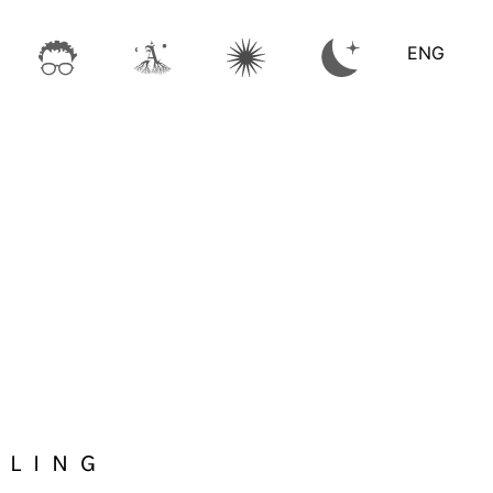
ENG
SLING