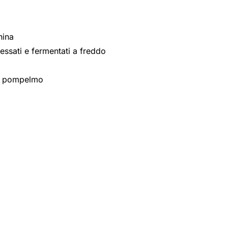
hina
ressati e fermentati a freddo
e e pompelmo