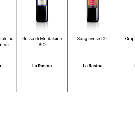
i
Scopri
Scopri
talcino
Rosso di Montalcino
Sangiovese IGT
Grap
serva
BIO
a
La Rasina
La Rasina