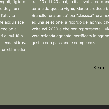
goli, figlio di
nato. Da questa
ne degli anni
versioni del
’attività
dre Vasco
ne acquisisce
o per la prima
ecnologia
lcino. Una
i di cui 15 a
ica dal 2017,
azienda si trova
gestita con passione e competenza.
o un’età media
Scopri 