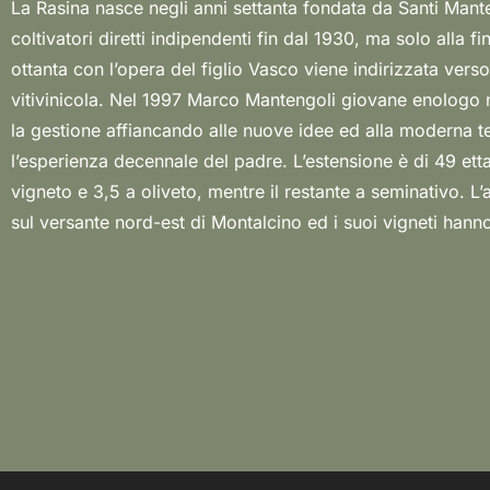
La Rasina nasce negli anni settanta fondata da Santi Manten
tra i 10 ed i 40 anni, tutti allevati a cordone basso spero
coltivatori diretti indipendenti fin dal 1930, ma solo alla fi
terra e da queste vigne, Marco produce ben tre diverse 
ottanta con l’opera del figlio Vasco viene indirizzata verso l
Brunello, una un po’ più “classica”, una riserva dedicata al pa
vitivinicola. Nel 1997 Marco Mantengoli giovane enologo 
ed una selezione, a ricordo del nonno, che esce sul mercat
la gestione affiancando alle nuove idee ed alla moderna t
volta nel 2020 e che ben rappresenta il vignaiolo di Monta
l’esperienza decennale del padre. L’estensione è di 49 ettar
vera azienda agricola, certificata in agricoltura biolog
vigneto e 3,5 a oliveto, mentre il restante a seminativo. L’
sul versante nord-est di Montalcino ed i suoi vigneti hann