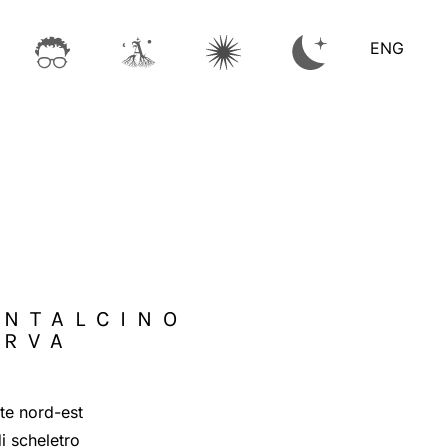
ENG
ONTALCINO
ERVA
te nord-est
i scheletro