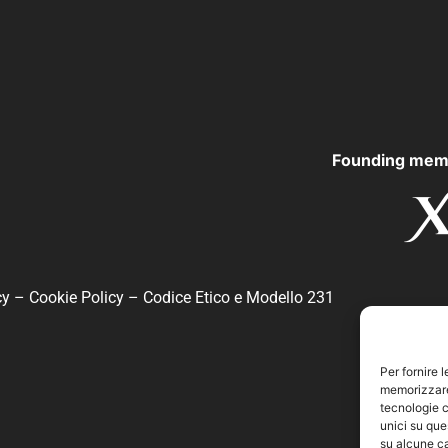
Founding mem
cy
–
Cookie Policy
–
Codice Etico e Modello 231
Per fornire 
memorizzare 
tecnologie c
unici su que
su alcune ca