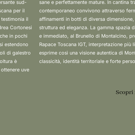
ersante sud-
e e rigore
scana per il
trollate e
testimonia il
ne a vini di
ndrea Cortonesi
alcino, fresco
 che in pochi
evo, fino al
 si estendono
o. Uccelliera
oli di galestro
pace di unire
oltura è
classicità, identità territoriale e forte perso
r ottenere uve
Scopri 