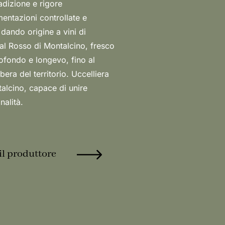
nalità.
il produttore