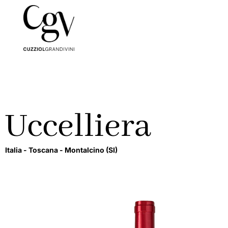
Uccelliera
Italia -
Toscana -
Montalcino
(SI)