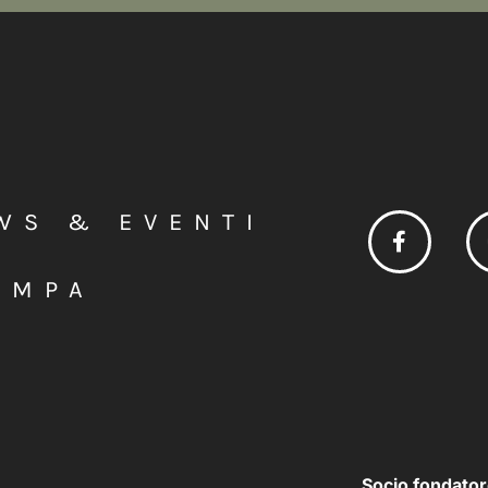
WS & EVENTI
AMPA
Socio fondator