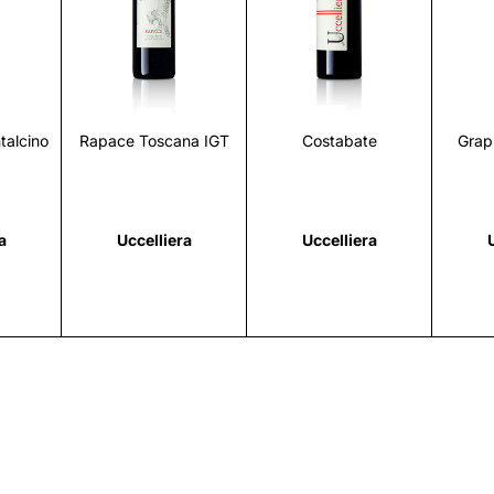
i
Scopri
Scopri
talcino
Rapace Toscana IGT
Costabate
Grap
a
Uccelliera
Uccelliera