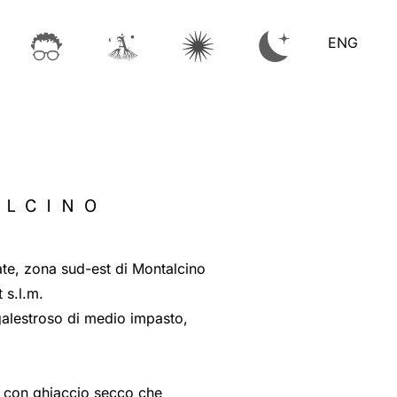
ENG
ALCINO
te, zona sud-est di Montalcino
 s.l.m.
galestroso di medio impasto,
e con ghiaccio secco che