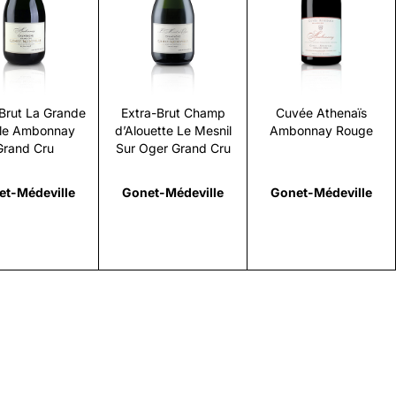
Scopri
Scopri
Scopri
Brut La Grande
Extra-Brut Champ
Cuvée Athenaïs
lle Ambonnay
d’Alouette Le Mesnil
Ambonnay Rouge
Grand Cru
Sur Oger Grand Cru
et-Médeville
Gonet-Médeville
Gonet-Médeville