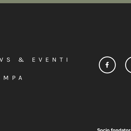
WS & EVENTI
AMPA
Socio fondator