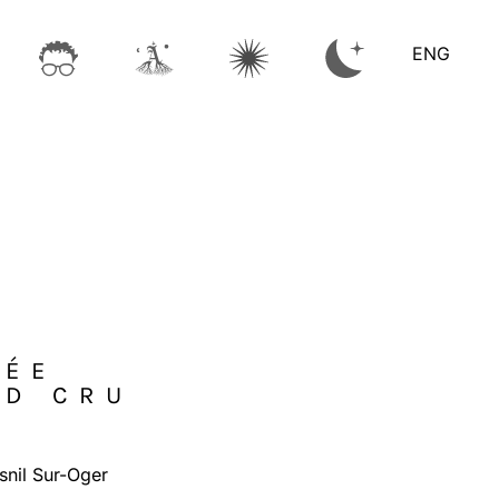
ENG
VÉE
ND CRU
nil Sur-Oger