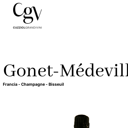
Gonet-Médevil
Francia -
Champagne -
Bisseuil