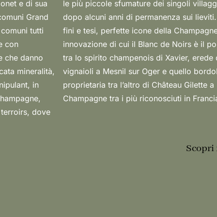
onet e di sua
te soprattutto
3 comuni Grand
e preciso: vini
comuni tutti
tradizione e
ne con
unione
one che danno
 famiglia di
cata mineralità,
 moglie Julie,
ipulant, in
anno vita a
 Champagne,
Champagne tra i più riconosciuti in Franci
 terroirs, dove
Scopri 