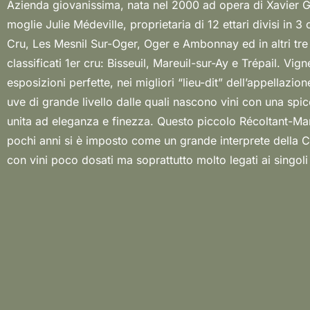
Azienda giovanissima, nata nel 2000 ad opera di Xavier G
le più piccole sfumature dei singoli villaggi sono ben marca
moglie Julie Médeville, proprietaria di 12 ettari divisi in 
dopo alcuni anni di permanenza sui lieviti. Lo stile è netto 
Cru, Les Mesnil Sur-Oger, Oger e Ambonnay ed in altri tre 
fini e tesi, perfette icone della Champagne in un mix di 
classificati 1er cru: Bisseuil, Mareuil-sur-Ay e Trépail. Vig
innovazione di cui il Blanc de Noirs è il portabandiera perfetto! L’
esposizioni perfette, nei migliori “lieu-dit” dell’appellazi
tra lo spirito champenois di Xavier, erede di una storica
uve di grande livello dalle quali nascono vini con una spic
vignaioli a Mesnil sur Oger e quello bordolese di sua
unita ad eleganza e finezza. Questo piccolo Récoltant-Man
proprietaria tra l’altro di Château Gilette a Preignac, d
pochi anni si è imposto come un grande interprete della
con vini poco dosati ma soprattutto molto legati ai singoli