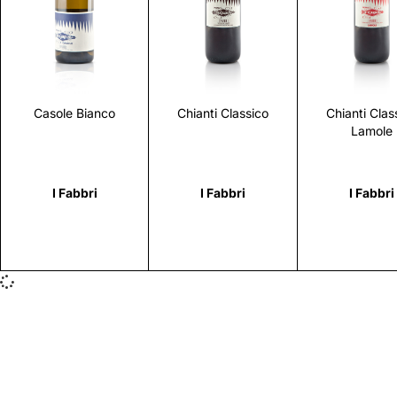
Scopri
Scopri
Scopr
Casole Bianco
Chianti Classico
Chianti Clas
Lamole
I Fabbri
I Fabbri
I Fabbri