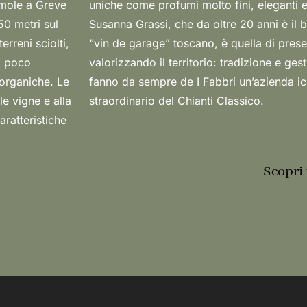
Lamole a Greve
 filosofia di
50 metri sul
te di questo
erreni sciolti,
orse naturali
, poco
ologico
 organiche. Le
 un interprete
le vigne e alla
straordinario del Chianti Classico.
aratteristiche
Scopri 