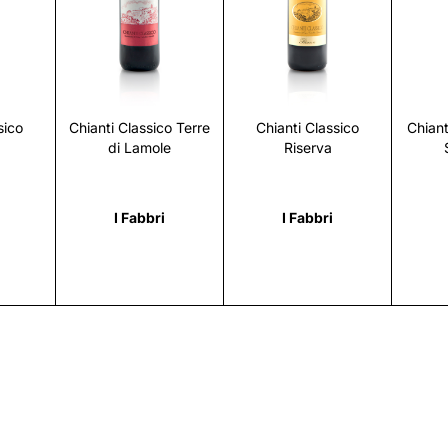
i
Scopri
Scopri
sico
Chianti Classico Terre
Chianti Classico
Chiant
di Lamole
Riserva
I Fabbri
I Fabbri