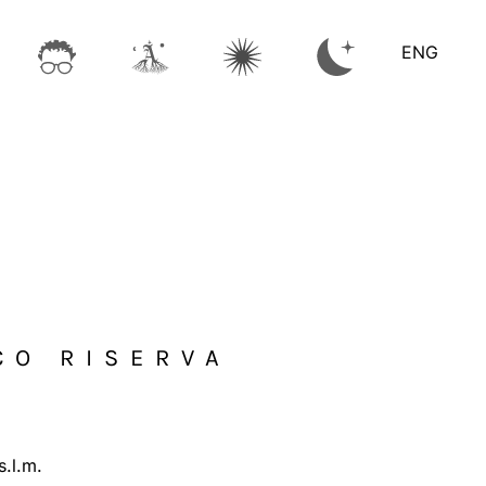
ENG
CO RISERVA
s.l.m.