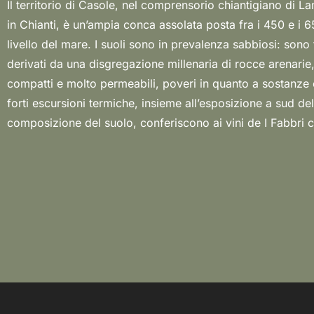
Il territorio di Casole, nel comprensorio chiantigiano di 
uniche come profumi molto fini, eleganti e croccanti. La
in Chianti, è un’ampia conca assolata posta fra i 450 e i 6
Susanna Grassi, che da oltre 20 anni è il braccio e la men
livello del mare. I suoli sono in prevalenza sabbiosi: sono t
“vin de garage” toscano, è quella di preservare le ris
derivati da una disgregazione millenaria di rocce arenarie
valorizzando il territorio: tradizione e gestione della vigna in bi
compatti e molto permeabili, poveri in quanto a sostanze
fanno da sempre de I Fabbri un’azienda icona di Lamole ed
forti escursioni termiche, insieme all’esposizione a sud del
composizione del suolo, conferiscono ai vini de I Fabbri c