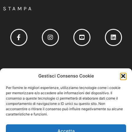
STAMPA
Socio fondatore del
Gestisci Consenso Cookie
Per fornire le migliori esperienze, utilizziamo tecnologie come i cookie
per memorizzare e/o accedere alle informazioni del dispositivo. Il
consenso a queste tecnologie ci permetterà di elaborare dati come il
comportamento di navigazione o ID unici su questo sito. Non
Privacy Policy
–
Cookie Policy
–
Codice Etico e Modello 231
acconsentire o ritirare il consenso può influire negativamente su alcune
caratteristiche e funzioni.
Accetta