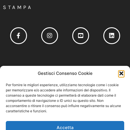
STAMPA
Socio fondatore del
Gestisci Consenso Cookie
Per fornire le migliori esperienze, utilizziamo tecnologie come i cookie
per memorizzare e/o accedere alle informazioni del dispositivo. Il
consenso a queste tecnologie ci permetterà di elaborare dati come il
comportamento di navigazione o ID unici su questo sito. Non
Privacy Policy
–
Cookie Policy
–
Codice Etico e Modello 231
acconsentire o ritirare il consenso può influire negativamente su alcune
caratteristiche e funzioni.
Accetta