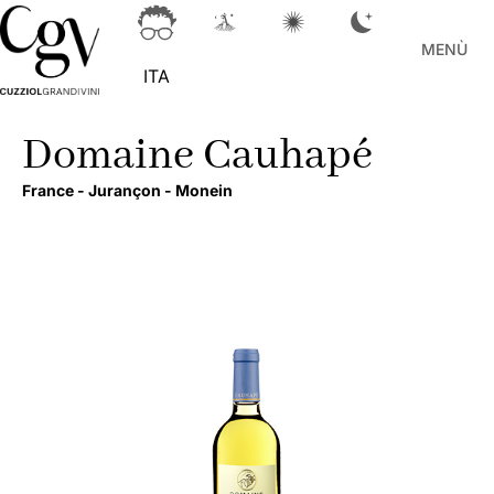
MENÙ
ITA
Domaine Cauhapé
France -
Jurançon -
Monein