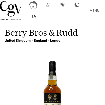
MENÙ
ITA
Berry Bros & Rudd
United Kingdom -
England -
London