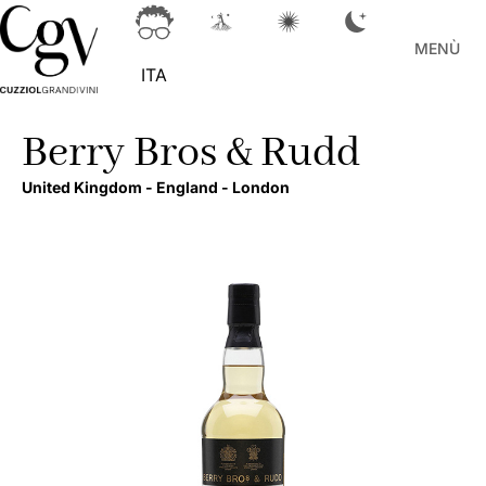
MENÙ
ITA
Berry Bros & Rudd
United Kingdom -
England -
London