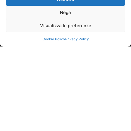
Nega
Visualizza le preferenze
Cookie Policy
Privacy Policy
CONTACTS
CUZZIOL GRANDIVINI
Via Serenissima, 19
31025 S. LUCIA DI PIAVE (TV)
Switchboard:
+39 0438 666611