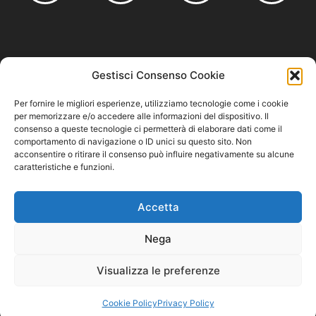
Founding member of
Gestisci Consenso Cookie
Per fornire le migliori esperienze, utilizziamo tecnologie come i cookie
per memorizzare e/o accedere alle informazioni del dispositivo. Il
consenso a queste tecnologie ci permetterà di elaborare dati come il
comportamento di navigazione o ID unici su questo sito. Non
Privacy Policy
–
Cookie Policy
–
Codice Etico e Modello 231
acconsentire o ritirare il consenso può influire negativamente su alcune
caratteristiche e funzioni.
Accetta
Nega
Visualizza le preferenze
Cuzziol GrandiVini S.r.l. – P.IVA/CF 04711220261
Cookie Policy
Privacy Policy