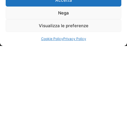
Accetta
Switchboard:
+39 0438 666611
Nega
Fax: +39 0438 666670
Uff. Sales:
+39 0438 666604
Visualizza le preferenze
Uff. Purchasing:
+39 0438 666606
Cookie Policy
Privacy Policy
email:
info@cuzziolgrandivini.it
EVENTS
PRESS