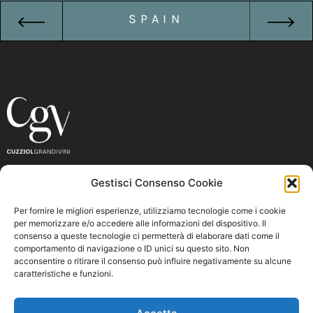
SPAIN
Gestisci Consenso Cookie
CONTACTS
Per fornire le migliori esperienze, utilizziamo tecnologie come i cookie
per memorizzare e/o accedere alle informazioni del dispositivo. Il
CUZZIOL GRANDIVINI
consenso a queste tecnologie ci permetterà di elaborare dati come il
comportamento di navigazione o ID unici su questo sito. Non
acconsentire o ritirare il consenso può influire negativamente su alcune
Via Serenissima, 19
caratteristiche e funzioni.
31025 S. LUCIA DI PIAVE (TV)